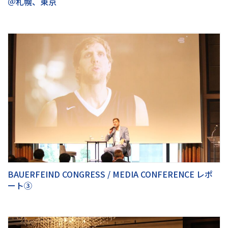
＠札幌、東京
BAUERFEIND CONGRESS / MEDIA CONFERENCE レポ
ート③