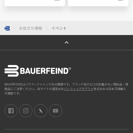
お役立ち情報
イベント
ページトップへ
BAUERFEINDはバウアーファインド社の商標です。ブランド名やロゴの記載がない類似品・模
倣品にご注意ください。当サイトの運営会社
パシフィックサプライ
株式会社は日本正規輸入
代理店です。