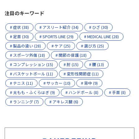
注目のキーワード
# 症状 (38)
# アスリート紹介 (34)
# ひざ (30)
# 足首 (30)
# SPORTS LINE (29)
# MEDICAL LINE (28)
# 製品の違い (28)
# ケア (25)
# 選び方 (25)
# スポーツ外傷 (18)
# 関節の保護 (18)
# コンプレッション (15)
# 肘 (15)
# 腰 (13)
# バスケットボール (11)
# 変形性関節症 (11)
# テニス (11)
# サッカー (10)
# 背中 (9)
# 太もも・ふくらはぎ (9)
# ハンドボール (8)
# 手首 (8)
# ランニング (7)
# アキレス腱 (6)