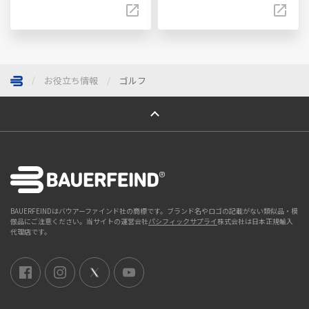
お役立ち情報
ゴルフ
ページトップへ
BAUERFEINDはバウアーファインド社の商標です。ブランド名やロゴの記載がない類似品・模
倣品にご注意ください。当サイトの運営会社
パシフィックサプライ
株式会社は日本正規輸入
代理店です。