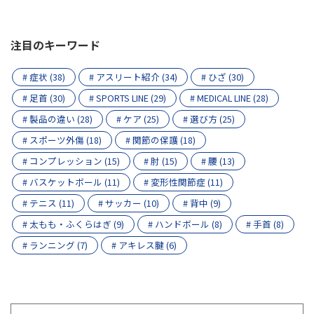
注目のキーワード
# 症状 (38)
# アスリート紹介 (34)
# ひざ (30)
# 足首 (30)
# SPORTS LINE (29)
# MEDICAL LINE (28)
# 製品の違い (28)
# ケア (25)
# 選び方 (25)
# スポーツ外傷 (18)
# 関節の保護 (18)
# コンプレッション (15)
# 肘 (15)
# 腰 (13)
# バスケットボール (11)
# 変形性関節症 (11)
# テニス (11)
# サッカー (10)
# 背中 (9)
# 太もも・ふくらはぎ (9)
# ハンドボール (8)
# 手首 (8)
# ランニング (7)
# アキレス腱 (6)