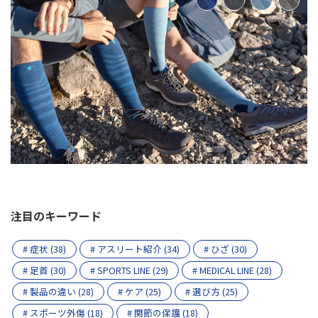
注目のキーワード
# 症状 (38)
# アスリート紹介 (34)
# ひざ (30)
# 足首 (30)
# SPORTS LINE (29)
# MEDICAL LINE (28)
# 製品の違い (28)
# ケア (25)
# 選び方 (25)
# スポーツ外傷 (18)
# 関節の保護 (18)