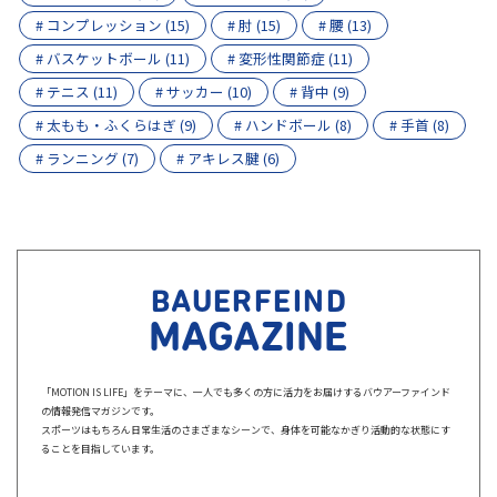
# コンプレッション (15)
# 肘 (15)
# 腰 (13)
# バスケットボール (11)
# 変形性関節症 (11)
# テニス (11)
# サッカー (10)
# 背中 (9)
# 太もも・ふくらはぎ (9)
# ハンドボール (8)
# 手首 (8)
# ランニング (7)
# アキレス腱 (6)
BAUERFEIND
MAGAZINE
「MOTION IS LIFE」をテーマに、一人でも多くの方に活力をお届けするバウアーファインド
の情報発信マガジンです。
スポーツはもちろん日常生活のさまざまなシーンで、身体を可能なかぎり活動的な状態にす
ることを目指しています。