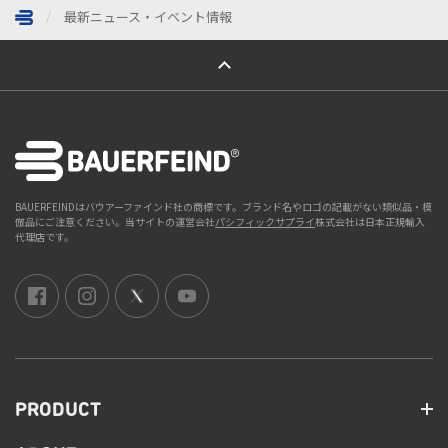
最新ニュース・イベント情報
ページトップへ
BAUERFEINDはバウアーファインド社の商標です。ブランド名やロゴの記載がない類似品・模
倣品にご注意ください。当サイトの運営会社
パシフィックサプライ
株式会社は日本正規輸入
代理店です。
PRODUCT