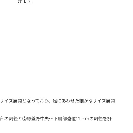
げます。
ズの7サイズ展開となっており、足にあわせた細かなサイズ展開
ｍ部の周径と②膝蓋骨中央～下腿部遠位12ｃｍの周径を計