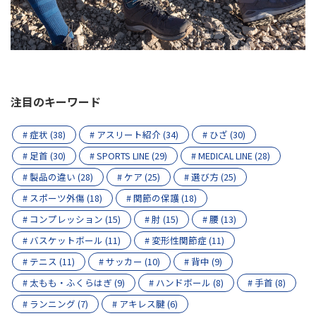
注目のキーワード
# 症状 (38)
# アスリート紹介 (34)
# ひざ (30)
# 足首 (30)
# SPORTS LINE (29)
# MEDICAL LINE (28)
# 製品の違い (28)
# ケア (25)
# 選び方 (25)
# スポーツ外傷 (18)
# 関節の保護 (18)
# コンプレッション (15)
# 肘 (15)
# 腰 (13)
# バスケットボール (11)
# 変形性関節症 (11)
# テニス (11)
# サッカー (10)
# 背中 (9)
# 太もも・ふくらはぎ (9)
# ハンドボール (8)
# 手首 (8)
# ランニング (7)
# アキレス腱 (6)