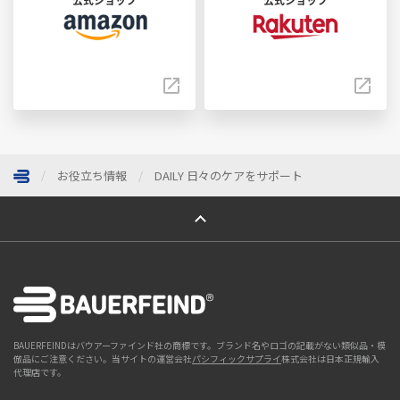
お役立ち情報
DAILY 日々のケアをサポート
ページトップへ
BAUERFEINDはバウアーファインド社の商標です。ブランド名やロゴの記載がない類似品・模
倣品にご注意ください。当サイトの運営会社
パシフィックサプライ
株式会社は日本正規輸入
代理店です。