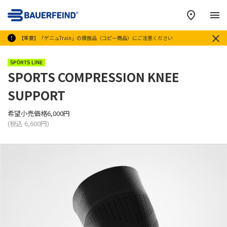
メ
【重要】「ゲニュTrain」の模倣品（コピー商品）にご注意ください
SPORTS LINE
SPORTS COMPRESSION KNEE
SUPPORT
希望小売価格6,000円
(税込 6,600円)