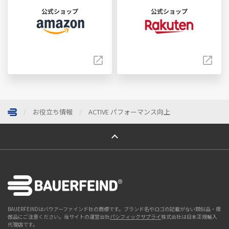
公式ショップ
公式ショップ
お役立ち情報
ACTIVE パフォーマンス向上
ページトップへ
BAUERFEINDはバウアーファインド社の商標です。ブランド名やロゴの記載がない類似品・模
倣品にご注意ください。当サイトの運営会社
パシフィックサプライ
株式会社は日本正規輸入
代理店です。