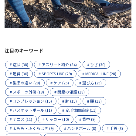
注目のキーワード
# 症状 (38)
# アスリート紹介 (34)
# ひざ (30)
# 足首 (30)
# SPORTS LINE (29)
# MEDICAL LINE (28)
# 製品の違い (28)
# ケア (25)
# 選び方 (25)
# スポーツ外傷 (18)
# 関節の保護 (18)
# コンプレッション (15)
# 肘 (15)
# 腰 (13)
# バスケットボール (11)
# 変形性関節症 (11)
# テニス (11)
# サッカー (10)
# 背中 (9)
# 太もも・ふくらはぎ (9)
# ハンドボール (8)
# 手首 (8)