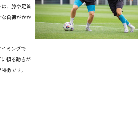
では、膝や足首
計な負荷がかか
タイミングで
ぎに頼る動きが
が特徴です。
？