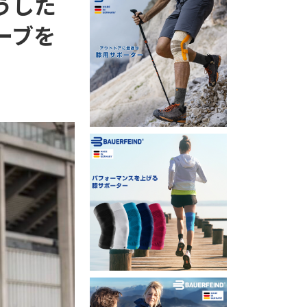
うした
ーブを