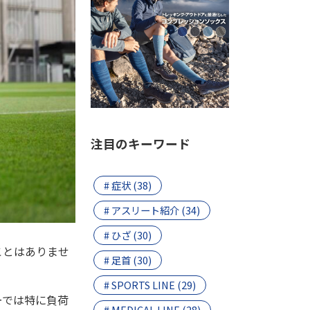
注目のキーワード
# 症状 (38)
# アスリート紹介 (34)
# ひざ (30)
ことはありませ
# 足首 (30)
# SPORTS LINE (29)
ーでは特に負荷
# MEDICAL LINE (28)