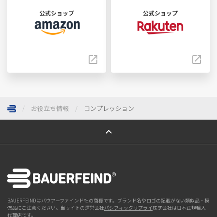
公式ショップ
公式ショップ
お役立ち情報
コンプレッション
ページトップへ
BAUERFEINDはバウアーファインド社の商標です。ブランド名やロゴの記載がない類似品・模
倣品にご注意ください。当サイトの運営会社
パシフィックサプライ
株式会社は日本正規輸入
代理店です。