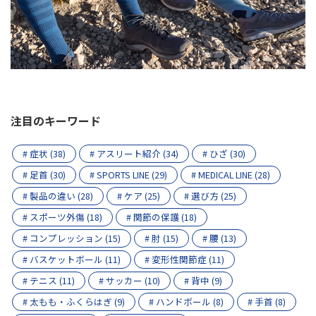
注目のキーワード
# 症状 (38)
# アスリート紹介 (34)
# ひざ (30)
# 足首 (30)
# SPORTS LINE (29)
# MEDICAL LINE (28)
# 製品の違い (28)
# ケア (25)
# 選び方 (25)
# スポーツ外傷 (18)
# 関節の保護 (18)
# コンプレッション (15)
# 肘 (15)
# 腰 (13)
# バスケットボール (11)
# 変形性関節症 (11)
# テニス (11)
# サッカー (10)
# 背中 (9)
# 太もも・ふくらはぎ (9)
# ハンドボール (8)
# 手首 (8)