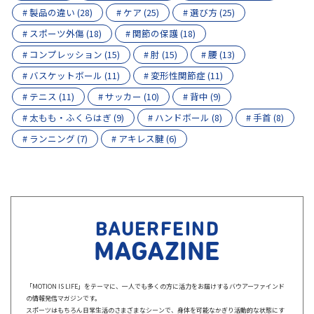
# 製品の違い (28)
# ケア (25)
# 選び方 (25)
# スポーツ外傷 (18)
# 関節の保護 (18)
# コンプレッション (15)
# 肘 (15)
# 腰 (13)
# バスケットボール (11)
# 変形性関節症 (11)
# テニス (11)
# サッカー (10)
# 背中 (9)
# 太もも・ふくらはぎ (9)
# ハンドボール (8)
# 手首 (8)
# ランニング (7)
# アキレス腱 (6)
BAUERFEIND
MAGAZINE
「MOTION IS LIFE」をテーマに、一人でも多くの方に活力をお届けするバウアーファインド
の情報発信マガジンです。
スポーツはもちろん日常生活のさまざまなシーンで、身体を可能なかぎり活動的な状態にす