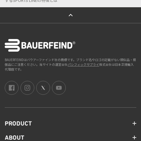
するSPORTS LINEの特徴とは
ページトップへ
BAUERFEINDはバウアーファインド社の商標です。ブランド名やロゴの記載がない類似品・模
倣品にご注意ください。当サイトの運営会社
パシフィックサプライ
株式会社は日本正規輸入
代理店です。
PRODUCT
ABOUT