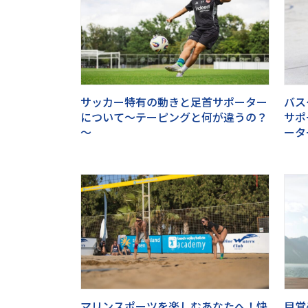
サッカー特有の動きと足首サポーター
バス
について～テーピングと何が違うの？
サポ
～
ータ
マリンスポーツを楽しむあなたへ！快
目覚