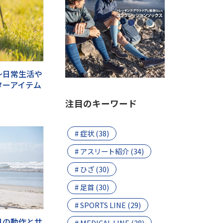
～日常生活や
ターアイテム
注目のキーワード
# 症状 (38)
# アスリート紹介 (34)
# ひざ (30)
# 足首 (30)
# SPORTS LINE (29)
日の動作とサ
# MEDICAL LINE (28)