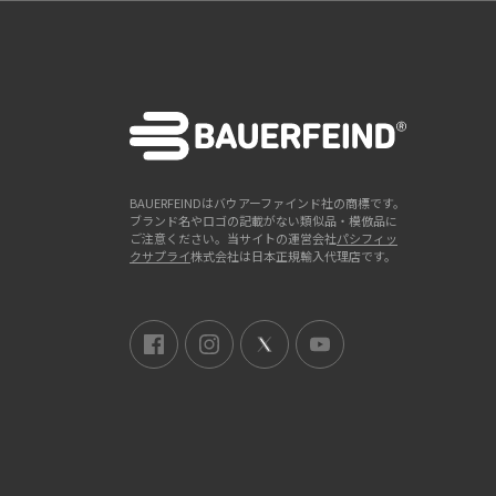
BAUERFEINDはバウアーファインド社の商標です。
ブランド名やロゴの記載がない類似品・模倣品に
ご注意ください。当サイトの運営会社
パシフィッ
クサプライ
株式会社は日本正規輸入代理店です。