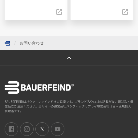
お問い合わせ
ページトップへ
BAUERFEINDはバウアーファインド社の商標です。ブランド名やロゴの記載がない類似品・模
倣品にご注意ください。当サイトの運営会社
パシフィックサプライ
株式会社は日本正規輸入
代理店です。