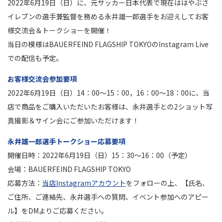
2022年6月19日（日）に、元サッカー日本代表で現在ははやぶさ
イレブンの選手兼監督を務める永井雄一郎選手をお迎えしてお客
様交流会＆トークショーを開催！
当日の模様はBAUERFEIND FLAGSHIP TOKYOのInstagram Live
での配信も予定。
お客様交流会参加要項
2022年6月19日（日）14：00～15：00，16：00～18：00に、当
店で商品をご購入いただいたお客様は、永井選手との2ショット写
真撮影＆サイン会にご参加いただけます！
永井雄一郎選手トークショー応募要項
開催日時：2022年6月19日（日）15：30～16：00（予定）
会場：BAUERFEIND FLAGSHIP TOKYO
応募方法：
当店Instagramアカウント
をフォローの上、【氏名、
ご住所、ご連絡先、永井選手への質問、イベント参加へのアピー
ル】をDMよりご応募ください。