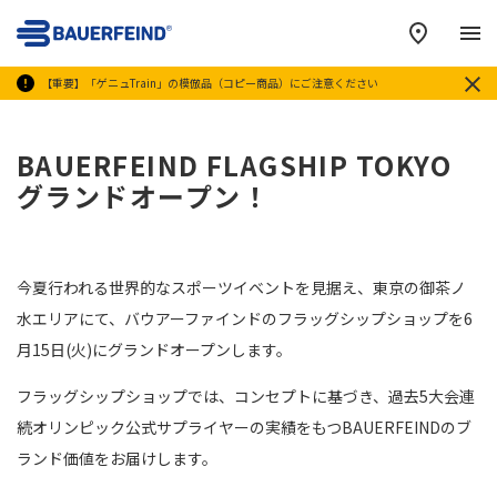
メ
【重要】「ゲニュTrain」の模倣品（コピー商品）にご注意ください
BAUERFEIND FLAGSHIP TOKYO
グランドオープン！
今夏行われる世界的なスポーツイベントを見据え、東京の御茶ノ
水エリアにて、バウアーファインドのフラッグシップショップを6
月15日(火)にグランドオープンします。
フラッグシップショップでは、コンセプトに基づき、過去5大会連
続オリンピック公式サプライヤーの実績をもつBAUERFEINDのブ
ランド価値をお届けします。