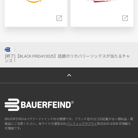
[終了]【BLACK FRIDAY2025】話題のリカバリーソックスが当たるチャ
ンス！
ページトップへ
BAUERFEINDはバウアーファインド社の商標です。ブランド名やロゴの記載がない類似品・模
倣品にご注意ください。当サイトの運営会社
パシフィックサプライ
株式会社は日本正規輸入
代理店です。