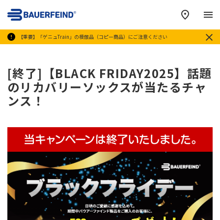
メ
【重要】「ゲニュTrain」の模倣品（コピー商品）にご注意ください
[終了]【BLACK FRIDAY2025】話題
のリカバリーソックスが当たるチャ
ンス！