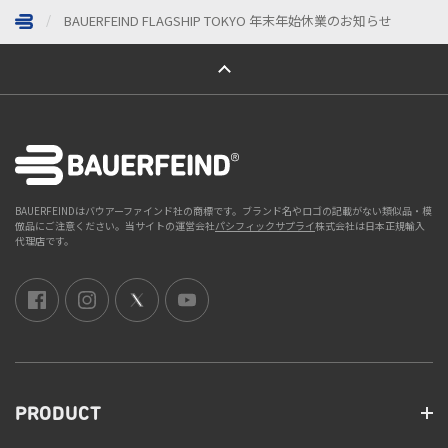
BAUERFEIND FLAGSHIP TOKYO 年末年始休業のお知らせ
ページトップへ
BAUERFEINDはバウアーファインド社の商標です。ブランド名やロゴの記載がない類似品・模
倣品にご注意ください。当サイトの運営会社
パシフィックサプライ
株式会社は日本正規輸入
代理店です。
PRODUCT