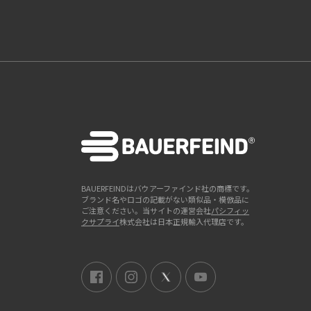
BAUERFEINDはバウアーファインド社の商標です。
ブランド名やロゴの記載がない類似品・模倣品に
ご注意ください。当サイトの運営会社
パシフィッ
クサプライ
株式会社は日本正規輸入代理店です。