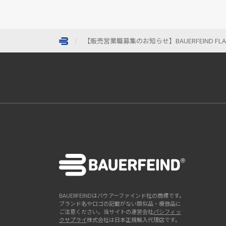
【販売営業職募集のお知らせ】BAUERFEIND FL
ページトップへ
BAUERFEINDはバウアーファインド社の商標です。
ブランド名やロゴの記載がない類似品・模倣品に
ご注意ください。当サイトの運営会社
パシフィッ
クサプライ
株式会社は日本正規輸入代理店です。