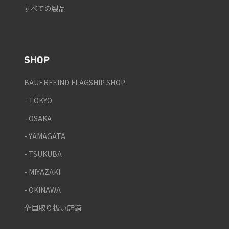
すべての製品
SHOP
BAUERFEIND FLAGSHIP SHOP
- TOKYO
- OSAKA
- YAMAGATA
- TSUKUBA
- MIYAZAKI
- OKINAWA
全国取り扱い店舗