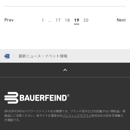
Prev
Next
1
…
17
18
19
20
最新ニュース・イベント情報
ページトップへ
BAUERFEINDはバウアーファインド社の商標です。ブランド名やロゴの記載がない類似品・模
倣品にご注意ください。当サイトの運営会社
パシフィックサプライ
株式会社は日本正規輸入
代理店です。