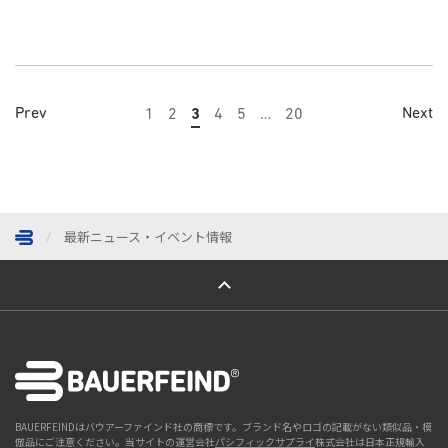
Prev
Next
1
2
3
4
5
…
20
最新ニュース・イベント情報
ページトップへ
BAUERFEINDはバウアーファインド社の商標です。ブランド名やロゴの記載がない類似品・模
倣品にご注意ください。当サイトの運営会社
パシフィックサプライ
株式会社は日本正規輸入