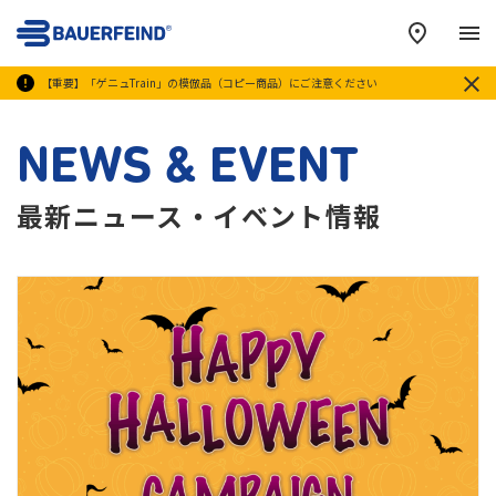
メ
【重要】「ゲニュTrain」の模倣品（コピー商品）にご注意ください
NEWS & EVENT
最新ニュース・イベント情報