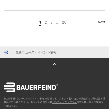
Next
1
2
3
…
20
最新ニュース・イベント情報
ページトップへ
BAUERFEINDはバウアーファインド社の商標です。ブランド名やロゴの記載がない類似品・模
倣品にご注意ください。当サイトの運営会社
パシフィックサプライ
株式会社は日本正規輸入
代理店です。