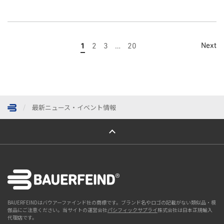
Next
1
2
3
…
20
最新ニュース・イベント情報
ページトップへ
BAUERFEINDはバウアーファインド社の商標です。ブランド名やロゴの記載がない類似品・模
倣品にご注意ください。当サイトの運営会社
パシフィックサプライ
株式会社は日本正規輸入
代理店です。