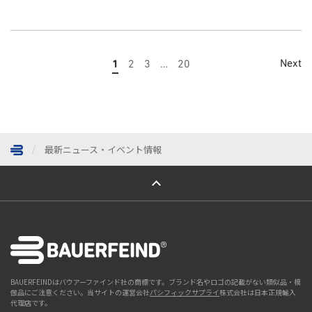
Next
1
2
3
…
20
最新ニュース・イベント情報
ページトップへ
BAUERFEINDはバウアーファインド社の商標です。ブランド名やロゴの記載がない類似品・模
倣品にご注意ください。当サイトの運営会社
パシフィックサプライ
株式会社は日本正規輸入
代理店です。