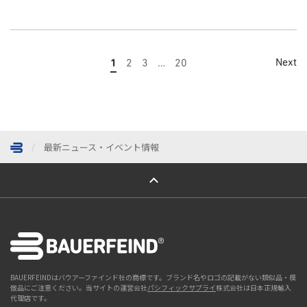
Next
1
2
3
…
20
最新ニュース・イベント情報
ページトップへ
BAUERFEINDはバウアーファインド社の商標です。ブランド名やロゴの記載がない類似品・模
倣品にご注意ください。当サイトの運営会社
パシフィックサプライ
株式会社は日本正規輸入
代理店です。