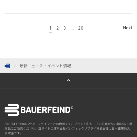
Next
1
2
3
…
20
最新ニュース・イベント情報
ページトップへ
BAUERFEINDはバウアーファインド社の商標です。ブランド名やロゴの記載がない類似品・模
倣品にご注意ください。当サイトの運営会社
パシフィックサプライ
株式会社は日本正規輸入
代理店です。