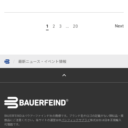
Next
1
2
3
…
20
最新ニュース・イベント情報
ページトップへ
BAUERFEINDはバウアーファインド社の商標です。ブランド名やロゴの記載がない類似品・模
倣品にご注意ください。当サイトの運営会社
パシフィックサプライ
株式会社は日本正規輸入
代理店です。