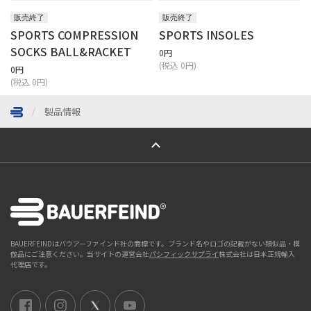
販売終了
販売終了
SPORTS COMPRESSION
SPORTS INSOLES
SOCKS BALL&RACKET
0円
(税込 0円)
0円
(税込 0円)
製品情報
ページトップへ
BAUERFEINDはバウアーファインド社の商標です。ブランド名やロゴの記載がない類似品・模
倣品にご注意ください。当サイトの運営会社
パシフィックサプライ
株式会社は日本正規輸入
代理店です。