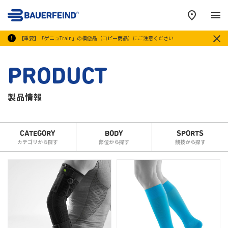
メ
【重要】「ゲニュTrain」の模倣品（コピー商品）にご注意ください
PRODUCT
製品情報
CATEGORY
BODY
SPORTS
カテゴリから探す
部位から探す
競技から探す