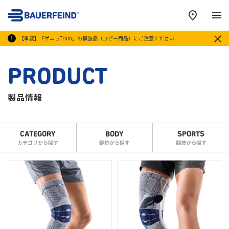
メ
【重要】「ゲニュTrain」の模倣品（コピー商品）にご注意ください
PRODUCT
製品情報
CATEGORY
BODY
SPORTS
カテゴリから探す
部位から探す
競技から探す