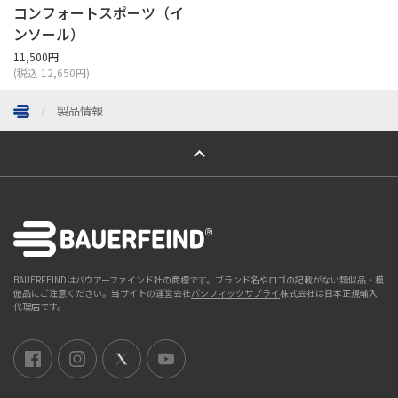
コンフォートスポーツ（イ
ンソール）
11,500円
(税込 12,650円)
製品情報
ページトップへ
BAUERFEINDはバウアーファインド社の商標です。ブランド名やロゴの記載がない類似品・模
倣品にご注意ください。当サイトの運営会社
パシフィックサプライ
株式会社は日本正規輸入
代理店です。