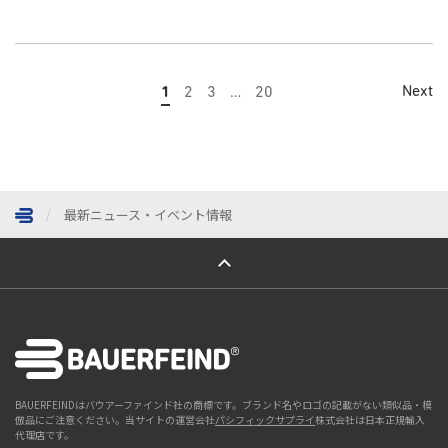
Next
1
2
3
…
20
最新ニュース・イベント情報
ページトップへ
BAUERFEINDはバウアーファインド社の商標です。ブランド名やロゴの記載がない類似品・模
倣品にご注意ください。当サイトの運営会社
パシフィックサプライ
株式会社は日本正規輸入
代理店です。