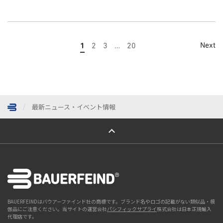
Next
1
2
3
…
20
最新ニュース・イベント情報
ページトップへ
BAUERFEINDはバウアーファインド社の商標です。ブランド名やロゴの記載がない類似品・模
倣品にご注意ください。当サイトの運営会社
パシフィックサプライ
株式会社は日本正規輸入
代理店です。