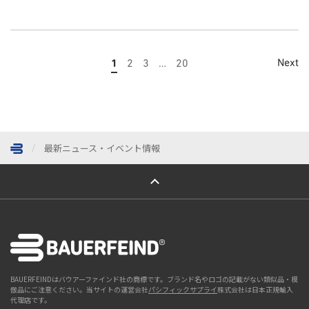
Next
1
2
3
…
20
最新ニュース・イベント情報
ページトップへ
BAUERFEINDはバウアーファインド社の商標です。ブランド名やロゴの記載がない類似品・模
倣品にご注意ください。当サイトの運営会社
パシフィックサプライ
株式会社は日本正規輸入
代理店です。