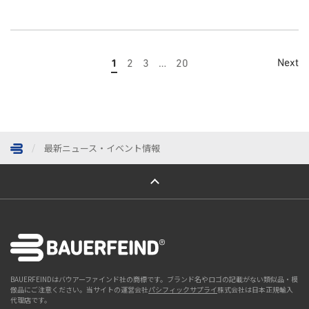
Next
1
2
3
…
20
最新ニュース・イベント情報
ページトップへ
BAUERFEINDはバウアーファインド社の商標です。ブランド名やロゴの記載がない類似品・模
倣品にご注意ください。当サイトの運営会社
パシフィックサプライ
株式会社は日本正規輸入
代理店です。