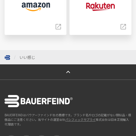
いい感じ
ページトップへ
BAUERFEINDはバウアーファインド社の商標です。ブランド名やロゴの記載がない類似品・模
倣品にご注意ください。当サイトの運営会社
パシフィックサプライ
株式会社は日本正規輸入
代理店です。