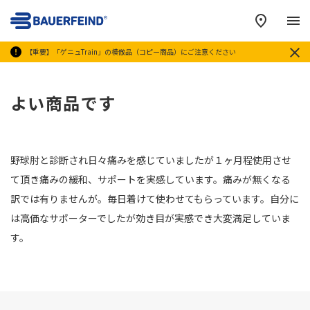
メ
【重要】「ゲニュTrain」の模倣品（コピー商品）にご注意ください
よい商品です
野球肘と診断され日々痛みを感じていましたが１ヶ月程使用させ
て頂き痛みの緩和、サポートを実感しています。痛みが無くなる
訳では有りませんが。毎日着けて使わせてもらっています。自分に
は高価なサポーターでしたが効き目が実感でき大変満足していま
す。