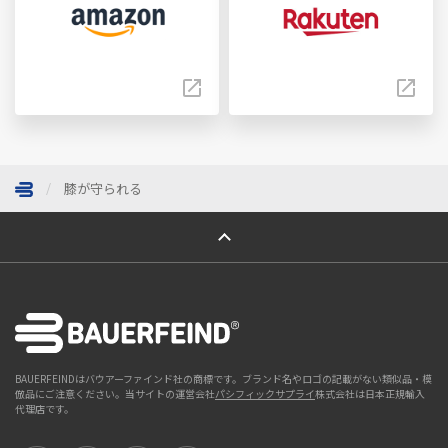
膝が守られる
ページトップへ
BAUERFEINDはバウアーファインド社の商標です。ブランド名やロゴの記載がない類似品・模
倣品にご注意ください。当サイトの運営会社
パシフィックサプライ
株式会社は日本正規輸入
代理店です。