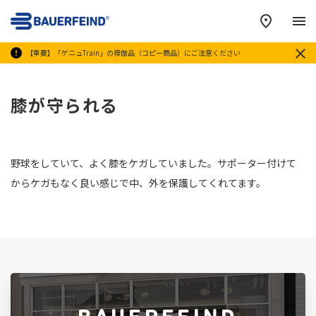
メ
【重要】「ゲニュTrain」の模倣品（コピー商品）にご注意ください
膝が守られる
野球をしていて、よく膝をケガしていました。サポーター付けて
からケガもなく良い感じで中、外を保護してくれてます。