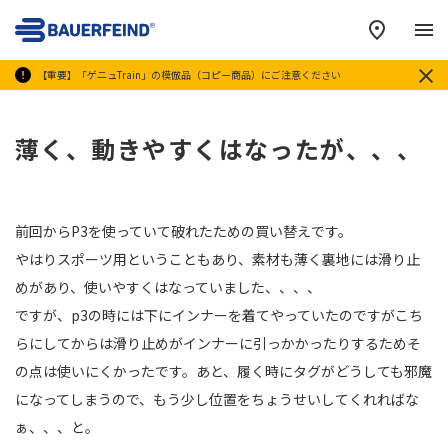
メ
【重要】「ゲニュTrain」の模倣品（コピー商品）にご注意ください
薄く、動きやすくはなったが、、、
前回からP3を使っていて破れたための買い替えです。
やはりスポーツ用ということもあり、素材も薄く裏地には滑り止
めがあり、使いやすくはなっていました、、、、
ですが、p3の時には下にインナーを着てやっていたのですがこち
らにしてからは滑り止めがインナーに引っかかったりするためそ
の点は使いにくかったです。あと、履く時にタグがどうしても邪魔
になってしまうので、もう少し位置をちょうせいしてくれればな
ぁ、、、と。