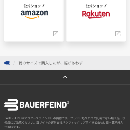
公式ショップ
公式ショップ
靴のサイズで購入したが、幅があわず
ページトップへ
BAUERFEINDはバウアーファインド社の商標です。ブランド名やロゴの記載がない類似品・模
倣品にご注意ください。当サイトの運営会社
パシフィックサプライ
株式会社は日本正規輸入
代理店です。