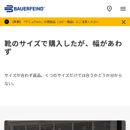
メ
【重要】「ゲニュTrain」の模倣品（コピー商品）にご注意ください
靴のサイズで購入したが、幅があわ
ず
サイズが合わず返品。くつのサイズだけでは合うかどうか分から
ない。