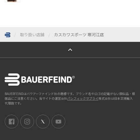
取り扱い店舗
カスカワスポーツ 寒河江店
ページトップへ
BAUERFEINDはバウアーファインド社の商標です。ブランド名やロゴの記載がない類似品・模
倣品にご注意ください。当サイトの運営会社
パシフィックサプライ
株式会社は日本正規輸入
代理店です。