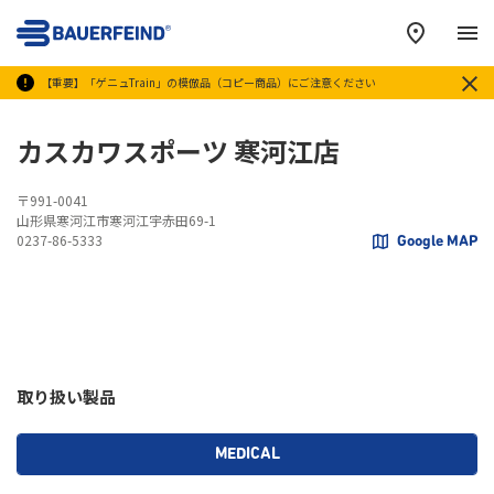
メ
【重要】「ゲニュTrain」の模倣品（コピー商品）にご注意ください
カスカワスポーツ 寒河江店
〒991-0041
山形県寒河江市寒河江宇赤田69-1
0237-86-5333
Google MAP
取り扱い製品
MEDICAL