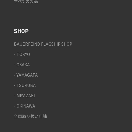
すべての製品
SHOP
BAUERFEIND FLAGSHIP SHOP
- TOKYO
- OSAKA
- YAMAGATA
- TSUKUBA
- MIYAZAKI
- OKINAWA
全国取り扱い店舗