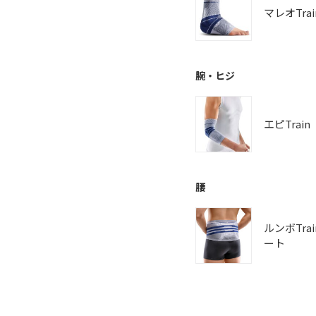
マレオTrai
腕・ヒジ
エピTrain
腰
ルンボTra
ート