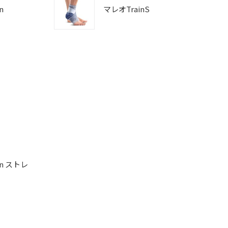
n
マレオTrainS
in ストレ