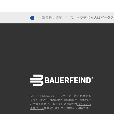
取り扱い店舗
スポーツデポ なんばパークス
ページトップへ
BAUERFEINDはバウアーファインド社の商標です。
ブランド名やロゴの記載がない類似品・模倣品に
ご注意ください。当サイトの運営会社
パシフィッ
クサプライ
株式会社は日本正規輸入代理店です。