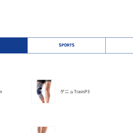
SPORTS
n
ゲニュTrainP3