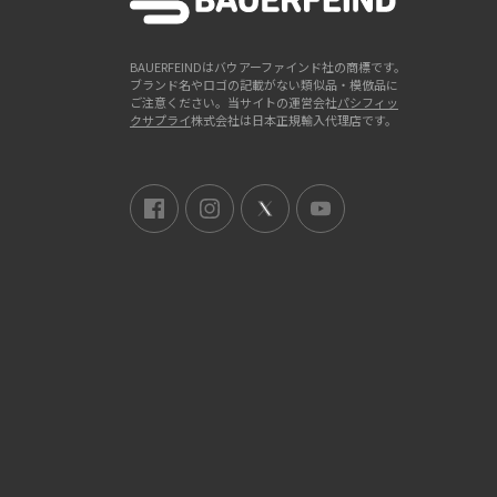
BAUERFEINDはバウアーファインド社の商標です。
ブランド名やロゴの記載がない類似品・模倣品に
ご注意ください。当サイトの運営会社
パシフィッ
クサプライ
株式会社は日本正規輸入代理店です。