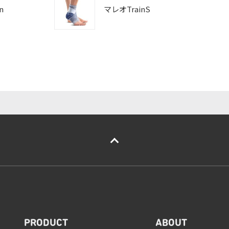
n
マレオTrainS
PRODUCT
ABOUT