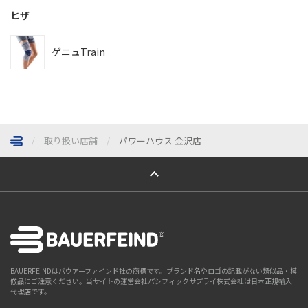
ヒザ
ゲニュTrain
取り扱い店舗
パワーハウス 金沢店
ページトップへ
BAUERFEINDはバウアーファインド社の商標です。ブランド名やロゴの記載がない類似品・模
倣品にご注意ください。当サイトの運営会社
パシフィックサプライ
株式会社は日本正規輸入
代理店です。