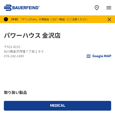
メ
【重要】「ゲニュTrain」の模倣品（コピー商品）にご注意ください
パワーハウス 金沢店
〒921-8151
石川県金沢市窪７丁目２９５
076-242-2430
Google MAP
取り扱い製品
MEDICAL