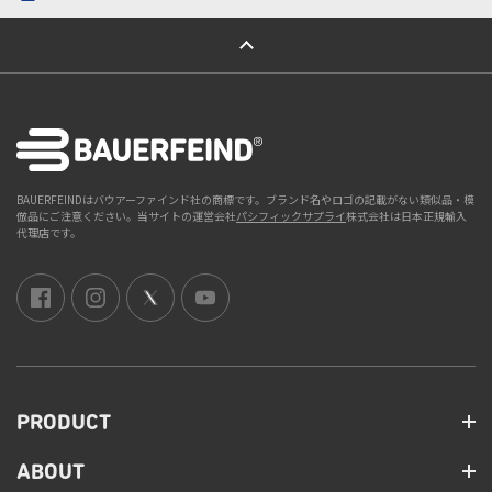
ページトップへ
BAUERFEINDはバウアーファインド社の商標です。ブランド名やロゴの記載がない類似品・模
倣品にご注意ください。当サイトの運営会社
パシフィックサプライ
株式会社は日本正規輸入
代理店です。
PRODUCT
ABOUT