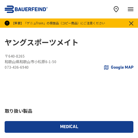
メ
【重要】「ゲニュTrain」の模倣品（コピー商品）にご注意ください
ヤングスポーツメイト
〒640-8265
和歌山県和歌山市小松原6-1-50
073-436-6940
Google MAP
取り扱い製品
MEDICAL