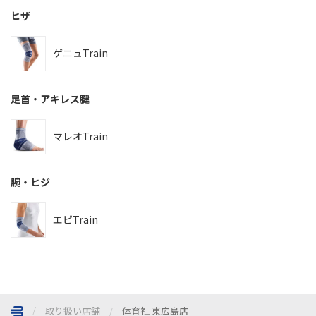
ヒザ
ゲニュTrain
足首・アキレス腱
マレオTrain
腕・ヒジ
エピTrain
取り扱い店舗
体育社 東広島店