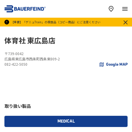
メ
【重要】「ゲニュTrain」の模倣品（コピー商品）にご注意ください
体育社 東広島店
〒739-0042
広島県東広島市西条町西条東809-2
082-422-5050
Google MAP
取り扱い製品
MEDICAL