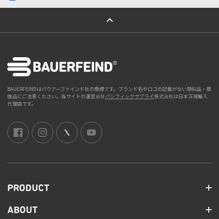
ページトップへ
BAUERFEINDはバウアーファインド社の商標です。ブランド名やロゴの記載がない類似品・模
倣品にご注意ください。当サイトの運営会社
パシフィックサプライ
株式会社は日本正規輸入
代理店です。
PRODUCT
ABOUT