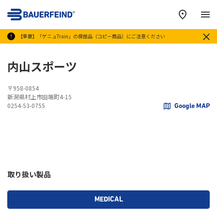
メ
【重要】「ゲニュTrain」の模倣品（コピー商品）にご注意ください
内山スポーツ
〒958-0854
新潟県村上市田端町4-15
0254-53-0755
Google MAP
取り扱い製品
MEDICAL