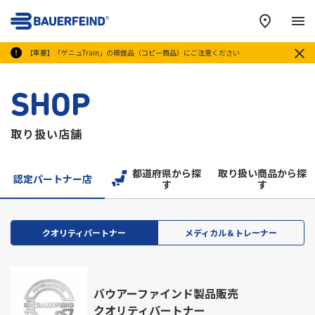
メ
【重要】「ゲニュTrain」の模倣品（コピー商品）にご注意ください
SHOP
取り扱い店舗
都道府県から探
取り扱い商品から探
認定パートナー店
す
す
クオリティパートナー
メディカル＆トレーナー
バウアーファインド製品販売
クオリティパートナー