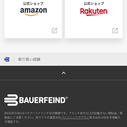
公式ショップ
公式ショップ
取り扱い店舗
ページトップへ
BAUERFEINDはバウアーファインド社の商標です。ブランド名やロゴの記載がない類似品・模
倣品にご注意ください。当サイトの運営会社
パシフィックサプライ
株式会社は日本正規輸入
代理店です。