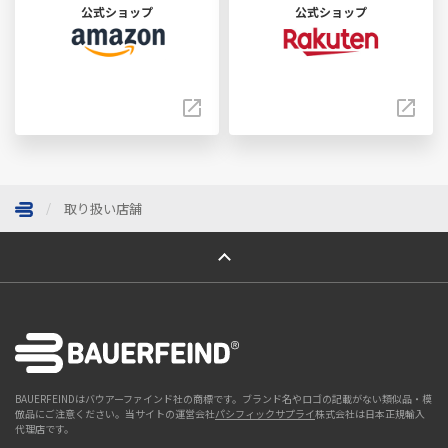
公式ショップ
公式ショップ
取り扱い店舗
ページトップへ
BAUERFEINDはバウアーファインド社の商標です。ブランド名やロゴの記載がない類似品・模
倣品にご注意ください。当サイトの運営会社
パシフィックサプライ
株式会社は日本正規輸入
代理店です。