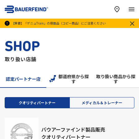
メ
【重要】「ゲニュTrain」の模倣品（コピー商品）にご注意ください
SHOP
取り扱い店舗
都道府県から探
取り扱い商品から探
認定パートナー店
す
す
クオリティパートナー
メディカル＆トレーナー
バウアーファインド製品販売
クオリティパートナー