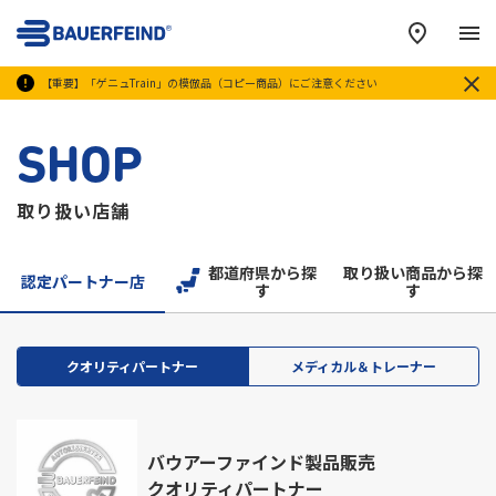
メ
【重要】「ゲニュTrain」の模倣品（コピー商品）にご注意ください
SHOP
取り扱い店舗
都道府県から探
取り扱い商品から探
認定パートナー店
す
す
クオリティパートナー
メディカル＆トレーナー
バウアーファインド製品販売
クオリティパートナー