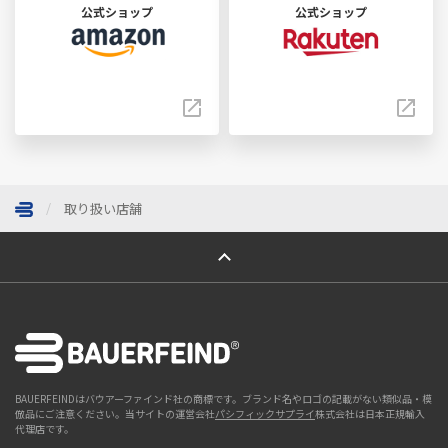
公式ショップ
公式ショップ
取り扱い店舗
ページトップへ
BAUERFEINDはバウアーファインド社の商標です。ブランド名やロゴの記載がない類似品・模
倣品にご注意ください。当サイトの運営会社
パシフィックサプライ
株式会社は日本正規輸入
代理店です。