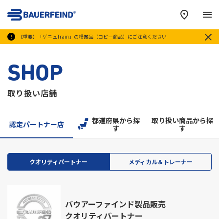
メ
【重要】「ゲニュTrain」の模倣品（コピー商品）にご注意ください
SHOP
取り扱い店舗
都道府県から探
取り扱い商品から探
認定パートナー店
す
す
クオリティパートナー
メディカル＆トレーナー
バウアーファインド製品販売
クオリティパートナー