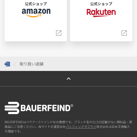
公式ショップ
公式ショップ
取り扱い店舗
ページトップへ
BAUERFEINDはバウアーファインド社の商標です。ブランド名やロゴの記載がない類似品・模
倣品にご注意ください。当サイトの運営会社
パシフィックサプライ
株式会社は日本正規輸入
代理店です。